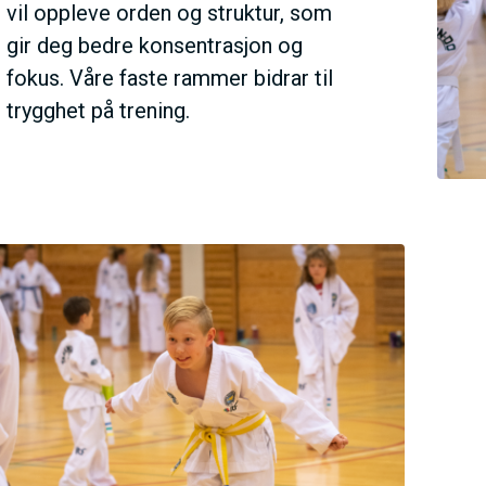
N
vil oppleve orden og struktur, som
gir deg bedre konsentrasjon og
M
fokus. Våre faste rammer bidrar til
trygghet på trening.
E
N
U