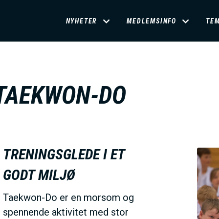
D
NYHETER
MEDLEMSINFO
TE
O
M
TAEKWON-DO
A
I
TRENINGSGLEDE I ET
N
GODT MILJØ
M
Taekwon-Do er en morsom og
spennende aktivitet med stor