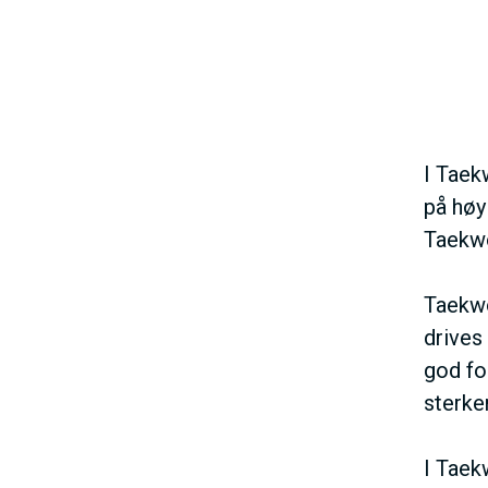
I Taek
på høy
Taekwo
Taekwo
drives
god for
sterker
I Taek