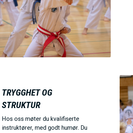
V
E
D
O
M
TRYGGHET OG
A
STRUKTUR
I
Hos oss møter du kvalifiserte
instruktører, med godt humør. Du