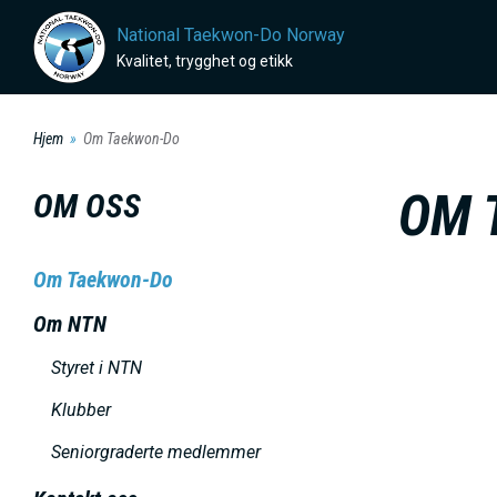
H
National Taekwon-Do Norway
o
Kvalitet, trygghet og etikk
p
p
Hjem
Om Taekwon-Do
t
i
OM 
OM OSS
l
h
Om Taekwon-Do
o
v
Om NTN
e
Styret i NTN
d
Klubber
i
n
Seniorgraderte medlemmer
n