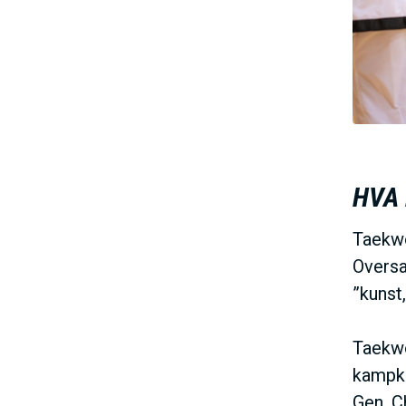
HVA
Taekwo
Oversa
”kunst
Taekwo
kampku
Gen. C