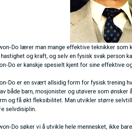
won-Do lærer man mange effektive teknikker som ka
 hastighet og kraft, og selv en fysisk svak person k
n-Do er kanskje spesielt kjent for sine effektive og 
n-Do er en svært allsidig form for fysisk trening hv
 av både barn, mosjonister og utøvere som ønsker 
m og få økt fleksibilitet. Man utvikler større selvti
e selvdisiplin.
won-Do søker vi å utvikle hele mennesket, ikke bare d