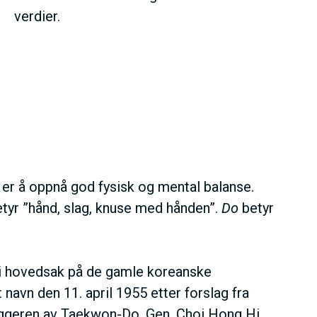
verdier.
er å oppnå god fysisk og mental balanse.
tyr ”hånd, slag, knuse med hånden”.
Do
betyr
 i hovedsak på de gamle koreanske
avn den 11. april 1955 etter forslag fra
ggeren av Taekwon-Do. Gen. Choi Hong Hi