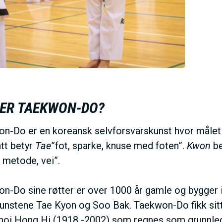
 ER TAEKWON-DO?
n-Do er en koreansk selvforsvarskunst hvor målet 
tt betyr
Tae
”fot, sparke, knuse med foten”.
Kwon
be
, metode, vei”.
n-Do sine røtter er over 1000 år gamle og bygger
nstene Tae Kyon og Soo Bak. Taekwon-Do fikk sitt n
hoi Hong Hi (1918 -2002) som regnes som grunnle