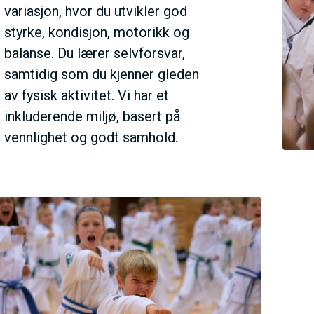
E
variasjon, hvor du utvikler god
styrke, kondisjon, motorikk og
N
balanse. Du lærer selvforsvar,
samtidig som du kjenner gleden
U
av fysisk aktivitet. Vi har et
inkluderende miljø, basert på
S
vennlighet og godt samhold.
A
C
T
I