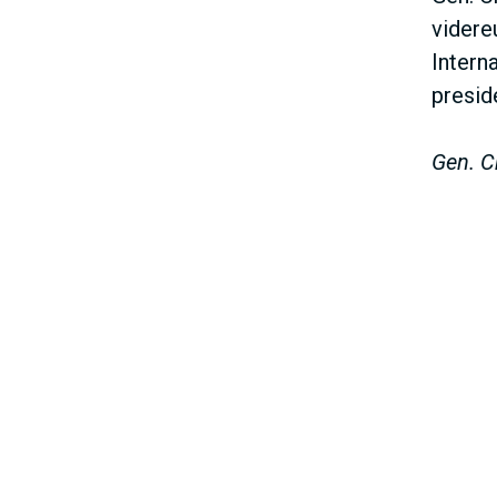
videre
Intern
preside
Gen. C